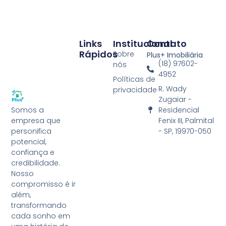
Links
Institucional
Contato
Rápidos
Sobre
Plus+ Imobiliária
(18) 97602-
nós
4952
Políticas de
R. Wady
privacidade
Zugaiar -
Residencial
Somos a
Fenix III, Palmital
empresa que
- SP, 19970-050
personifica
potencial,
confiança e
credibilidade.
Nosso
compromisso é ir
além,
transformando
cada sonho em