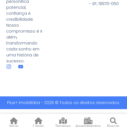
personifica
- SP, 19970-050
potencial,
confiança e
credibilidade.
Nosso
compromisso é ir
além,
transformando
cada sonho em
uma história de
sucesso.
Plus+ Imobiliária - 2026 © Todos os direitos reservados.
Início
Casas
Terrenos
Apartamentos
Buscar